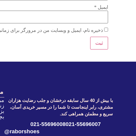
ایمیل
*
ذخیره نام، ایمیل و وبسایت من در مرورگر برای زمانی
م
مر
با بیش از 40 سال سابقه درخشان و جلب رضایت هزاران
زنا
مشتری، رابر اینجاست تا شما را در مسیر خریدی آسان،
بز
سریع و مطمئن همراهی کند.
بچ
021-55696008
021-55696007
raborshoes@