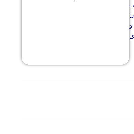
ی
ن
و
ی