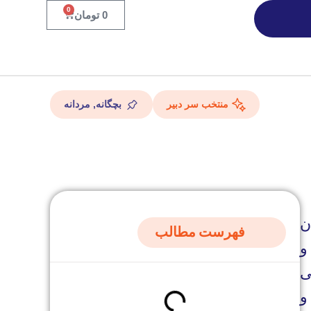
0
0
تومان
منتخب سر دبیر
بچگانه
,
مردانه
ن
فهرست مطالب
و
ی
و