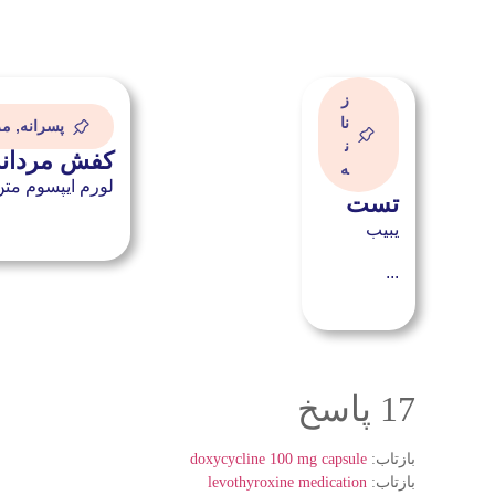
ز
نا
پسرانه
,
مر
ن
کفش مردانه
ه
لورم ایپسوم متن
تست
یبیب
...
17 پاسخ
بازتاب:
doxycycline 100 mg capsule
بازتاب:
levothyroxine medication