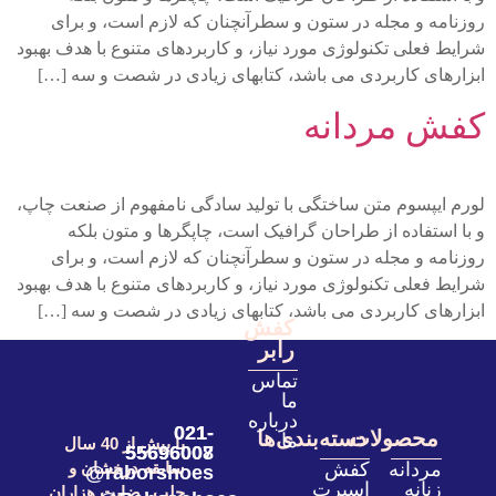
روزنامه و مجله در ستون و سطرآنچنان که لازم است، و برای
شرایط فعلی تکنولوژی مورد نیاز، و کاربردهای متنوع با هدف بهبود
ابزارهای کاربردی می باشد، کتابهای زیادی در شصت و سه […]
کفش مردانه
لورم ایپسوم متن ساختگی با تولید سادگی نامفهوم از صنعت چاپ،
و با استفاده از طراحان گرافیک است، چاپگرها و متون بلکه
روزنامه و مجله در ستون و سطرآنچنان که لازم است، و برای
شرایط فعلی تکنولوژی مورد نیاز، و کاربردهای متنوع با هدف بهبود
ابزارهای کاربردی می باشد، کتابهای زیادی در شصت و سه […]
کفش
رابر
تماس
ما
درباره
021-
021-
محصولات
دسته‌بندی‌ها
ما
با بیش از 40 سال
55696007
55696008
مردانه
کفش
سابقه درخشان و
raborshoes@
زنانه
اسپرت
جلب رضایت هزاران